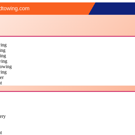
dtowing.com
wing
ing
ing
wing
owing
wing
er
t
ery
t