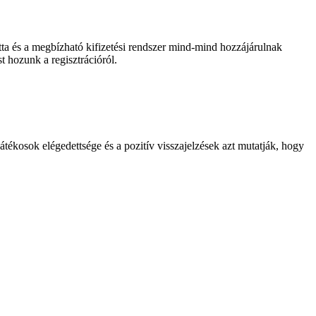
tta és a megbízható kifizetési rendszer mind-mind hozzájárulnak
t hozunk a regisztrációról.
tékosok elégedettsége és a pozitív visszajelzések azt mutatják, hogy