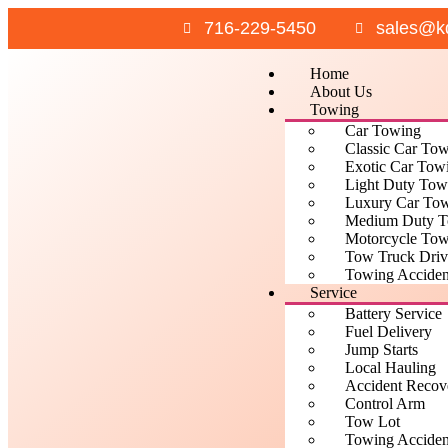
716-229-5450
sales@k
Home
About Us
Towing
Car Towing
Classic Car To
Exotic Car Tow
Light Duty Tow
Luxury Car To
Medium Duty T
Motorcycle To
Tow Truck Driv
Towing Acciden
Service
Battery Service
Fuel Delivery
Jump Starts
Local Hauling
Accident Recov
Control Arm
Tow Lot
Towing Acciden