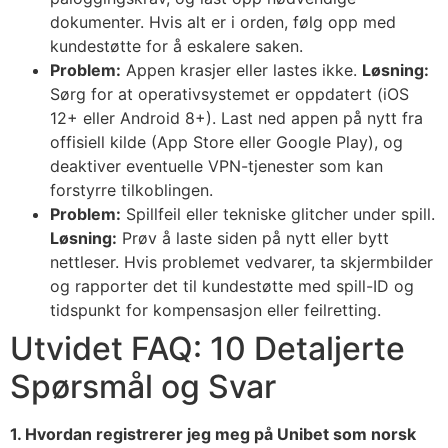
dokumenter. Hvis alt er i orden, følg opp med
kundestøtte for å eskalere saken.
Problem:
Appen krasjer eller lastes ikke.
Løsning:
Sørg for at operativsystemet er oppdatert (iOS
12+ eller Android 8+). Last ned appen på nytt fra
offisiell kilde (App Store eller Google Play), og
deaktiver eventuelle VPN-tjenester som kan
forstyrre tilkoblingen.
Problem:
Spillfeil eller tekniske glitcher under spill.
Løsning:
Prøv å laste siden på nytt eller bytt
nettleser. Hvis problemet vedvarer, ta skjermbilder
og rapporter det til kundestøtte med spill-ID og
tidspunkt for kompensasjon eller feilretting.
Utvidet FAQ: 10 Detaljerte
Spørsmål og Svar
1. Hvordan registrerer jeg meg på Unibet som norsk