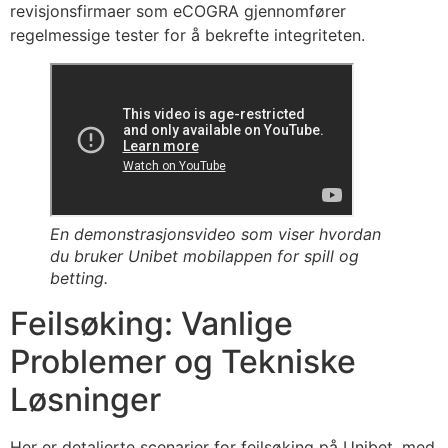
revisjonsfirmaer som eCOGRA gjennomfører
regelmessige tester for å bekrefte integriteten.
En demonstrasjonsvideo som viser hvordan
du bruker Unibet mobilappen for spill og
betting.
Feilsøking: Vanlige
Problemer og Tekniske
Løsninger
Her er detaljerte scenarier for feilsøking på Unibet, med