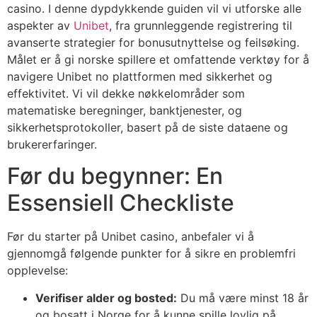
casino. I denne dypdykkende guiden vil vi utforske alle
aspekter av
Unibet
, fra grunnleggende registrering til
avanserte strategier for bonusutnyttelse og feilsøking.
Målet er å gi norske spillere et omfattende verktøy for å
navigere Unibet no plattformen med sikkerhet og
effektivitet. Vi vil dekke nøkkelområder som
matematiske beregninger, banktjenester, og
sikkerhetsprotokoller, basert på de siste dataene og
brukererfaringer.
Før du begynner: En
Essensiell Checkliste
Før du starter på Unibet casino, anbefaler vi å
gjennomgå følgende punkter for å sikre en problemfri
opplevelse:
Verifiser alder og bosted:
Du må være minst 18 år
og bosatt i Norge for å kunne spille lovlig på