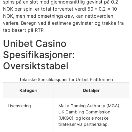
spins på en slot med gjennomsnittlig gevinst på 0.2
NOK per spin, er total forventet verdi 50 * 0.2 = 10
NOK, men med omsetningskrav, kan nettoverdien
variere. Beregn ved å estimere gevinster og trekke fra
tap basert på RTP.
Unibet Casino
Spesifikasjoner:
Oversiktstabel
Tekniske Spesifikasjoner for Unibet Plattformen
Kategori
Detaljer
Lisensiering
Malta Gaming Authority (MGA),
UK Gambling Commission
(UKGC), og lokale norske
tillatelser via partnerskap.