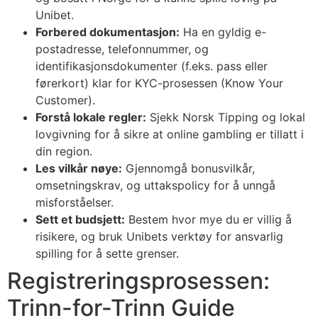
Unibet.
Forbered dokumentasjon:
Ha en gyldig e-
postadresse, telefonnummer, og
identifikasjonsdokumenter (f.eks. pass eller
førerkort) klar for KYC-prosessen (Know Your
Customer).
Forstå lokale regler:
Sjekk Norsk Tipping og lokal
lovgivning for å sikre at online gambling er tillatt i
din region.
Les vilkår nøye:
Gjennomgå bonusvilkår,
omsetningskrav, og uttakspolicy for å unngå
misforståelser.
Sett et budsjett:
Bestem hvor mye du er villig å
risikere, og bruk Unibets verktøy for ansvarlig
spilling for å sette grenser.
Registreringsprosessen:
Trinn-for-Trinn Guide