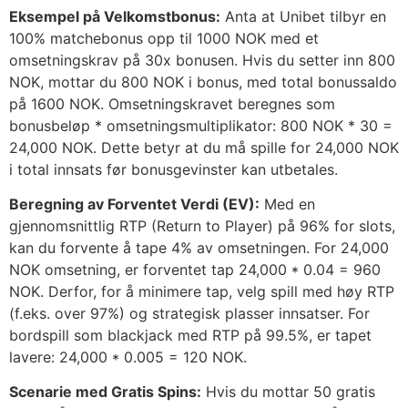
Eksempel på Velkomstbonus:
Anta at Unibet tilbyr en
100% matchebonus opp til 1000 NOK med et
omsetningskrav på 30x bonusen. Hvis du setter inn 800
NOK, mottar du 800 NOK i bonus, med total bonussaldo
på 1600 NOK. Omsetningskravet beregnes som
bonusbeløp * omsetningsmultiplikator: 800 NOK * 30 =
24,000 NOK. Dette betyr at du må spille for 24,000 NOK
i total innsats før bonusgevinster kan utbetales.
Beregning av Forventet Verdi (EV):
Med en
gjennomsnittlig RTP (Return to Player) på 96% for slots,
kan du forvente å tape 4% av omsetningen. For 24,000
NOK omsetning, er forventet tap 24,000 * 0.04 = 960
NOK. Derfor, for å minimere tap, velg spill med høy RTP
(f.eks. over 97%) og strategisk plasser innsatser. For
bordspill som blackjack med RTP på 99.5%, er tapet
lavere: 24,000 * 0.005 = 120 NOK.
Scenarie med Gratis Spins:
Hvis du mottar 50 gratis